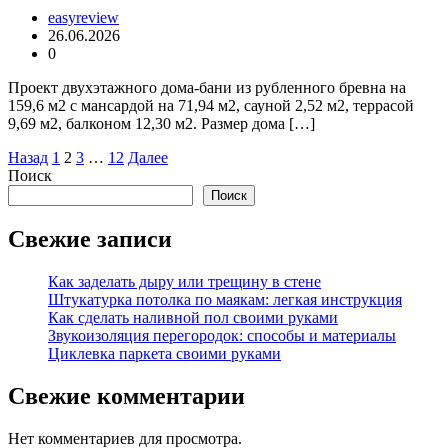
easyreview
26.06.2026
0
Проект двухэтажного дома-бани из рубленного бревна на
159,6 м2 с мансардой на 71,94 м2, сауной 2,52 м2, террасой
9,69 м2, балконом 12,30 м2. Размер дома […]
Пагинация
Назад
1
2
3
…
12
Далее
Поиск
записей
Поиск
Свежие записи
Как заделать дыру или трещину в стене
Штукатурка потолка по маякам: легкая инструкция
Как сделать наливной пол своими руками
Звукоизоляция перегородок: способы и материалы
Циклевка паркета своими руками
Свежие комментарии
Нет комментариев для просмотра.