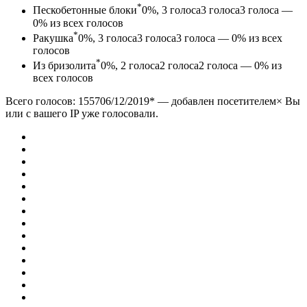
*
Пескобетонные блоки
0%, 3
голоса
3
голоса
3 голоса —
0% из всех голосов
*
Ракушка
0%, 3
голоса
3
голоса
3 голоса — 0% из всех
голосов
*
Из бризолита
0%, 2
голоса
2
голоса
2 голоса — 0% из
всех голосов
Всего голосов: 1557
06/12/2019
*
— добавлен посетителем× Вы
или с вашего IP уже голосовали.