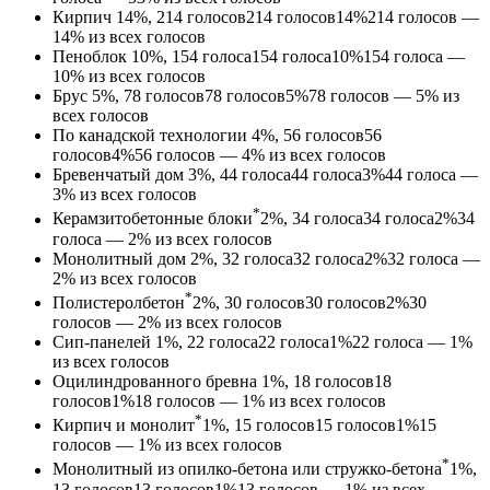
Кирпич
14%, 214
голосов
214
голосов
14%
214 голосов —
14% из всех голосов
Пеноблок
10%, 154
голоса
154
голоса
10%
154 голоса —
10% из всех голосов
Брус
5%, 78
голосов
78
голосов
5%
78 голосов — 5% из
всех голосов
По канадской технологии
4%, 56
голосов
56
голосов
4%
56 голосов — 4% из всех голосов
Бревенчатый дом
3%, 44
голоса
44
голоса
3%
44 голоса —
3% из всех голосов
*
Керамзитобетонные блоки
2%, 34
голоса
34
голоса
2%
34
голоса — 2% из всех голосов
Монолитный дом
2%, 32
голоса
32
голоса
2%
32 голоса —
2% из всех голосов
*
Полистеролбетон
2%, 30
голосов
30
голосов
2%
30
голосов — 2% из всех голосов
Сип-панелей
1%, 22
голоса
22
голоса
1%
22 голоса — 1%
из всех голосов
Оцилиндрованного бревна
1%, 18
голосов
18
голосов
1%
18 голосов — 1% из всех голосов
*
Кирпич и монолит
1%, 15
голосов
15
голосов
1%
15
голосов — 1% из всех голосов
*
Монолитный из опилко-бетона или стружко-бетона
1%,
13
голосов
13
голосов
1%
13 голосов — 1% из всех