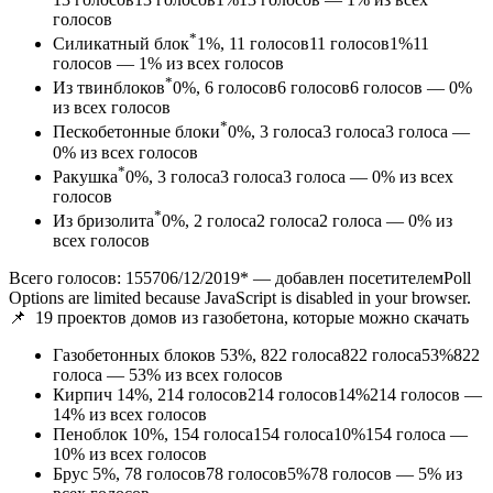
голосов
*
Силикатный блок
1%, 11
голосов
11
голосов
1%
11
голосов — 1% из всех голосов
*
Из твинблоков
0%, 6
голосов
6
голосов
6 голосов — 0%
из всех голосов
*
Пескобетонные блоки
0%, 3
голоса
3
голоса
3 голоса —
0% из всех голосов
*
Ракушка
0%, 3
голоса
3
голоса
3 голоса — 0% из всех
голосов
*
Из бризолита
0%, 2
голоса
2
голоса
2 голоса — 0% из
всех голосов
Всего голосов: 1557
06/12/2019
*
— добавлен посетителемPoll
Options are limited because JavaScript is disabled in your browser.
📌
19 проектов домов из газобетона, которые можно скачать
Газобетонных блоков
53%, 822
голоса
822
голоса
53%
822
голоса — 53% из всех голосов
Кирпич
14%, 214
голосов
214
голосов
14%
214 голосов —
14% из всех голосов
Пеноблок
10%, 154
голоса
154
голоса
10%
154 голоса —
10% из всех голосов
Брус
5%, 78
голосов
78
голосов
5%
78 голосов — 5% из