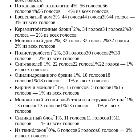
всех голосов
По канадской технологии
4%, 56
голосов
56
голосов
4%
56 голосов — 4% из всех голосов
Бревенчатый дом
3%, 44
голоса
44
голоса
3%
44 голоса —
3% из всех голосов
*
Керамзитобетонные блоки
2%, 34
голоса
34
голоса
2%
34
голоса — 2% из всех голосов
Монолитный дом
2%, 32
голоса
32
голоса
2%
32 голоса —
2% из всех голосов
*
Полистеролбетон
2%, 30
голосов
30
голосов
2%
30
голосов — 2% из всех голосов
Сип-панелей
1%, 22
голоса
22
голоса
1%
22 голоса — 1%
из всех голосов
Оцилиндрованного бревна
1%, 18
голосов
18
голосов
1%
18 голосов — 1% из всех голосов
*
Кирпич и монолит
1%, 15
голосов
15
голосов
1%
15
голосов — 1% из всех голосов
*
Монолитный из опилко-бетона или стружко-бетона
1%,
13
голосов
13
голосов
1%
13 голосов — 1% из всех
голосов
*
Силикатный блок
1%, 11
голосов
11
голосов
1%
11
голосов — 1% из всех голосов
*
Из твинблоков
0%, 6
голосов
6
голосов
6 голосов — 0%
из всех голосов