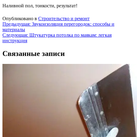
Наливной пол, тонкости, результат!
Опубликовано в
Строительство и ремонт
Навигация
Предыдущая:
Звукоизоляция перегородок: способы и
материалы
по
Следующая:
Штукатурка потолка по маякам: легкая
записям
инструкция
Связанные записи