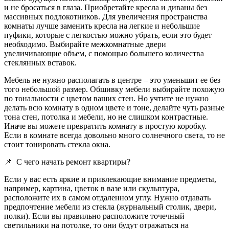
и не бросаться в глаза. Приобретайте кресла и диваны без
массивных подлокотников. Для увеличения пространства
комнаты лучше заменить кресла на легкие и небольшие
пуфики, которые с легкостью можно убрать, если это будет
необходимо. Выбирайте межкомнатные двери
увеличивающие объем, с помощью большего количества
стеклянных вставок.
Мебель не нужно располагать в центре – это уменьшит ее без
того небольшой размер. Обшивку мебели выбирайте похожую
по тональности с цветом ваших стен. Но учтите не нужно
делать всю комнату в одном цвете и тоне, делайте чуть разные
тона стен, потолка и мебели, но не слишком контрастные.
Иначе вы можете превратить комнату в простую коробку.
Если в комнате всегда довольно много солнечного света, то не
стоит тонировать стекла окна.
📌
С чего начать ремонт квартиры?
Если у вас есть яркие и привлекающие внимание предметы,
например, картина, цветок в вазе или скульптура,
расположите их в самом отдаленном углу. Нужно отдавать
предпочтение мебели из стекла (журнальный столик, двери,
полки). Если вы правильно расположите точечный
светильники на потолке, то они будут отражаться на