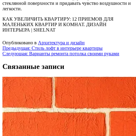
стеклянной поверхности и придавать чувство воздушности и
легкости.
КАК УВЕЛИЧИТЬ КВАРТИРУ: 12 ПРИЕМОВ ДЛЯ
МАЛЕНЬКИХ КВАРТИР И КОМНАТ. ДИЗАЙН
ИНТЕРЬЕРА | SHELNAT
Опубликовано в
Архитектура и дизайн
Навигация
Предыдущая:
Стиль лофт в интерьере квартиры
Следующая:
Варианты ремонта потолка своими руками
по
записям
Связанные записи