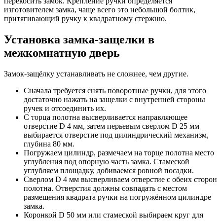
перекосить замок. Крепление ручки определяется
изготовителем замка, чаще всего это небольшой болтик,
притягивающий ручку к квадратному стержню.
Установка замка-защелки в
межкомнатную дверь
Замок-защёлку устанавливать не сложнее, чем другие.
Сначала требуется снять поворотные ручки, для этого
достаточно нажать на защелки с внутренней стороны
ручек и отсоединить их.
С торца полотна высверливается направляющее
отверстие D 4 мм, затем перьевым сверлом D 25 мм
выбирается отверстие под цилиндрический механизм,
глубина 80 мм.
Погружаем цилиндр, размечаем на торце полотна место
углубления под опорную часть замка. Стамеской
углубляем площадку, добиваемся ровной посадки.
Сверлом D 4 мм высверливаем отверстие с обеих сторон
полотна. Отверстия должны совпадать с местом
размещения квадрата ручки на погружённом цилиндре
замка.
Коронкой D 50 мм или стамеской выбираем круг для