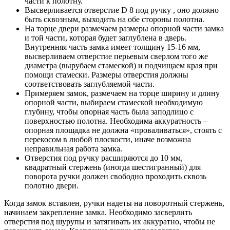
части к полотну.
Высверливается отверстие D 8 под ручку , оно должно
быть сквозным, выходить на обе стороны полотна.
На торце двери размечаем размеры опорной части замка
и той части, которая будет заглублена в дверь.
Внутренняя часть замка имеет толщину 15-16 мм,
высверливаем отверстие перьевым сверлом того же
диаметра (вырубаем стамеской) и подчищаем края при
помощи стамески. Размеры отверстия должны
соответствовать заглубляемой части.
Примеряем замок, размечаем на торце ширину и длину
опорной части, выбираем стамеской необходимую
глубину, чтобы опорная часть была заподлицо с
поверхностью полотна. Необходима аккуратность –
опорная площадка не должна «проваливаться», стоять с
перекосом в любой плоскости, иначе возможна
неправильная работа замка.
Отверстия под ручку расширяются до 10 мм,
квадратный стержень (иногда шестигранный) для
поворота ручки должен свободно проходить сквозь
полотно двери.
Когда замок вставлен, ручки надеты на поворотный стержень,
начинаем закрепление замка. Необходимо засверлить
отверстия под шурупы и затягивать их аккуратно, чтобы не