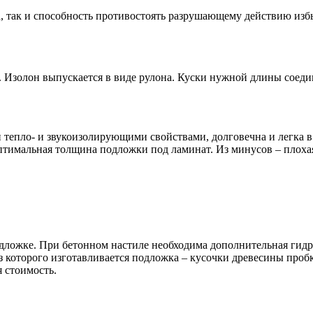
а, так и способность противостоять разрушающему действию из
. Изолон выпускается в виде рулона. Куски нужной длины соеди
тепло- и звукоизолирующими свойствами, долговечна и легка в 
птимальная толщина подложки под ламинат. Из минусов – плохая
дложке. При бетонном настиле необходима дополнительная гидр
 которого изготавливается подложка – кусочки древесины пробк
 стоимость.