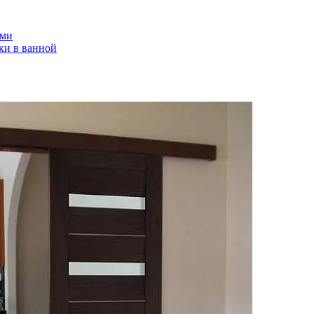
ами
ки в ванной