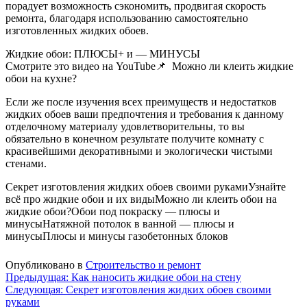
порадует возможность сэкономить, продвигая скорость
ремонта, благодаря использованию самостоятельно
изготовленных жидких обоев.
Жидкие обои: ПЛЮСЫ+ и — МИНУСЫ
Смотрите это видео на YouTube
📌
Можно ли клеить жидкие
обои на кухне?
Если же после изучения всех преимуществ и недостатков
жидких обоев ваши предпочтения и требования к данному
отделочному материалу удовлетворительны, то вы
обязательно в конечном результате получите комнату с
красивейшими декоративными и экологически чистыми
стенами.
Секрет изготовления жидких обоев своими руками
Узнайте
всё про жидкие обои и их виды
Можно ли клеить обои на
жидкие обои?
Обои под покраску — плюсы и
минусы
Натяжной потолок в ванной — плюсы и
минусы
Плюсы и минусы газобетонных блоков
Опубликовано в
Строительство и ремонт
Навигация
Предыдущая:
Как наносить жидкие обои на стену
Следующая:
Секрет изготовления жидких обоев своими
по
руками