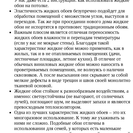
У нас даже есть 2 инструкции: как использовать жидкие
обои на потолке.
Эластичность жидких обоев безупречно подойдет для
обработки помещений с множеством углов, выступов и
переходов. Так же при проседании нового дома жидкие
обои не испортятся в противовес традиционным обоям.
Важным плюсом является отличная переносимость
жидких обоев влажности и перепадам температуры
(если у вас не мокрые стены). Благодаря такой
характеристике жидкие обои можно применять, как в
жилых, так и в не отапливаемых помещениях (дачи,
лестничные площадки, летние кухни). В отличие от
обычных виниловых жидкие обои можно наносить в
проветриваемых помещениях, не волнуясь о наличии
сквозняков. А после высыхания они скрывают за собой
мелкие дефекты в виде трещин и швов своей монолитно
тканевой основой.
Жидкие обои стойкие к разнообразным воздействиям, а
именно: светоустойчивы (не выгорают, от солнечных
лучей), поглощают шум, не выделяют запахи и являются
превосходным теплоизолятором.
Одна из лучших характеристик жидких обоев – это их
многоразовое использование. К тому же ухаживать за
ними не сложно. Подобные обои отличны в
использовании для семей, у которых есть маленькие