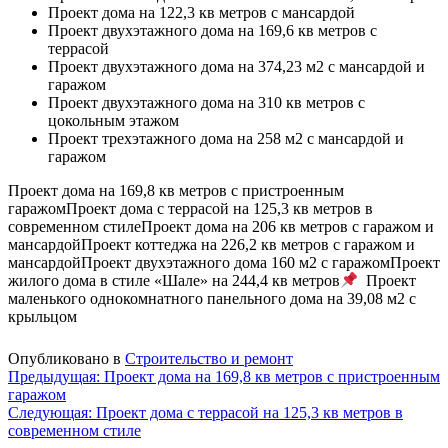
Проект дома на 122,3 кв метров с мансардой
Проект двухэтажного дома на 169,6 кв метров с
террасой
Проект двухэтажного дома на 374,23 м2 с мансардой и
гаражом
Проект двухэтажного дома на 310 кв метров с
цокольным этажом
Проект трехэтажного дома на 258 м2 с мансардой и
гаражом
Проект дома на 169,8 кв метров с пристроенным
гаражом
Проект дома с террасой на 125,3 кв метров в
современном стиле
Проект дома на 206 кв метров с гаражом и
мансардой
Проект коттеджа на 226,2 кв метров с гаражом и
мансардой
Проект двухэтажного дома 160 м2 с гаражом
Проект
жилого дома в стиле «Шале» на 244,4 кв метров
Проект
маленького однокомнатного панельного дома на 39,08 м2 с
крыльцом
Опубликовано в
Строительство и ремонт
Навигация
Предыдущая:
Проект дома на 169,8 кв метров с пристроенным
гаражом
по
Следующая:
Проект дома с террасой на 125,3 кв метров в
записям
современном стиле