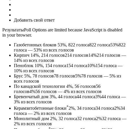
Добавить свой ответ
РезультатыPoll Options are limited because JavaScript is disabled
in your browser.
Газобетонных блоков
53%, 822
голоса
822
голоса
53%
822
голоса — 53% из всех голосов
Кирпич
14%, 214
голосов
214
голосов
14%
214 голосов —
14% из всех голосов
Пеноблок
10%, 154
голоса
154
голоса
10%
154 голоса —
10% из всех голосов
Брус
5%, 78
голосов
78
голосов
5%
78 голосов — 5% из
всех голосов
По канадской технологии
4%, 56
голосов
56
голосов
4%
56 голосов — 4% из всех голосов
Бревенчатый дом
3%, 44
голоса
44
голоса
3%
44 голоса —
3% из всех голосов
*
Керамзитобетонные блоки
2%, 34
голоса
34
голоса
2%
34
голоса — 2% из всех голосов
Монолитный дом
2%, 32
голоса
32
голоса
2%
32 голоса —
2% из всех голосов
*