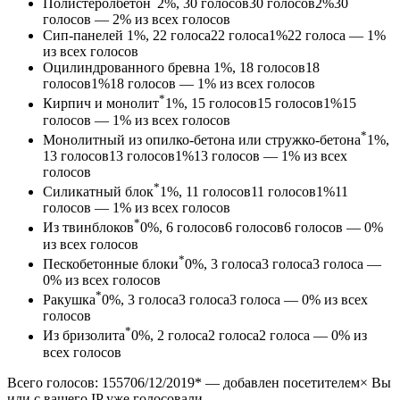
Полистеролбетон
2%, 30
голосов
30
голосов
2%
30
голосов — 2% из всех голосов
Сип-панелей
1%, 22
голоса
22
голоса
1%
22 голоса — 1%
из всех голосов
Оцилиндрованного бревна
1%, 18
голосов
18
голосов
1%
18 голосов — 1% из всех голосов
*
Кирпич и монолит
1%, 15
голосов
15
голосов
1%
15
голосов — 1% из всех голосов
*
Монолитный из опилко-бетона или стружко-бетона
1%,
13
голосов
13
голосов
1%
13 голосов — 1% из всех
голосов
*
Силикатный блок
1%, 11
голосов
11
голосов
1%
11
голосов — 1% из всех голосов
*
Из твинблоков
0%, 6
голосов
6
голосов
6 голосов — 0%
из всех голосов
*
Пескобетонные блоки
0%, 3
голоса
3
голоса
3 голоса —
0% из всех голосов
*
Ракушка
0%, 3
голоса
3
голоса
3 голоса — 0% из всех
голосов
*
Из бризолита
0%, 2
голоса
2
голоса
2 голоса — 0% из
всех голосов
Всего голосов: 1557
06/12/2019
*
— добавлен посетителем× Вы
или с вашего IP уже голосовали.