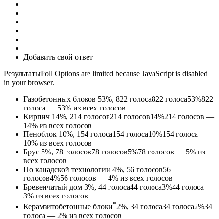
Добавить свой ответ
РезультатыPoll Options are limited because JavaScript is disabled
in your browser.
Газобетонных блоков
53%, 822
голоса
822
голоса
53%
822
голоса — 53% из всех голосов
Кирпич
14%, 214
голосов
214
голосов
14%
214 голосов —
14% из всех голосов
Пеноблок
10%, 154
голоса
154
голоса
10%
154 голоса —
10% из всех голосов
Брус
5%, 78
голосов
78
голосов
5%
78 голосов — 5% из
всех голосов
По канадской технологии
4%, 56
голосов
56
голосов
4%
56 голосов — 4% из всех голосов
Бревенчатый дом
3%, 44
голоса
44
голоса
3%
44 голоса —
3% из всех голосов
*
Керамзитобетонные блоки
2%, 34
голоса
34
голоса
2%
34
голоса — 2% из всех голосов