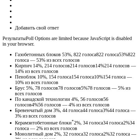
Добавить свой ответ
РезультатыPoll Options are limited because JavaScript is disabled
in your browser.
Газобетонных блоков
53%, 822
голоса
822
голоса
53%
822
голоса — 53% из всех голосов
Кирпич
14%, 214
голосов
214
голосов
14%
214 голосов —
14% из всех голосов
Пеноблок
10%, 154
голоса
154
голоса
10%
154 голоса —
10% из всех голосов
Брус
5%, 78
голосов
78
голосов
5%
78 голосов — 5% из
всех голосов
По канадской технологии
4%, 56
голосов
56
голосов
4%
56 голосов — 4% из всех голосов
Бревенчатый дом
3%, 44
голоса
44
голоса
3%
44 голоса —
3% из всех голосов
*
Керамзитобетонные блоки
2%, 34
голоса
34
голоса
2%
34
голоса — 2% из всех голосов
Монолитный дом
2%, 32
голоса
32
голоса
2%
32 голоса —