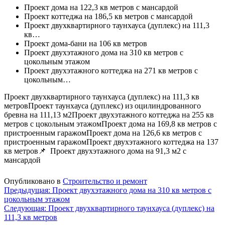
Проект дома на 122,3 кв метров с мансардой
Проект коттеджа на 186,5 кв метров с мансардой
Проект двухквартирного таунхауса (дуплекс) на 111,3
кв…
Проект дома-бани на 106 кв метров
Проект двухэтажного дома на 310 кв метров с
цокольным этажом
Проект двухэтажного коттеджа на 271 кв метров с
цокольным…
Проект двухквартирного таунхауса (дуплекс) на 111,3 кв
метров
Проект таунхауса (дуплекс) из оцилиндрованного
бревна на 111,13 м2
Проект двухэтажного коттеджа на 255 кв
метров с цокольным этажом
Проект дома на 169,8 кв метров с
пристроенным гаражом
Проект дома на 126,6 кв метров с
пристроенным гаражом
Проект двухэтажного коттеджа на 137
кв метров
📌
Проект двухэтажного дома на 91,3 м2 с
мансардой
Опубликовано в
Строительство и ремонт
Навигация
Предыдущая:
Проект двухэтажного дома на 310 кв метров с
цокольным этажом
по
Следующая:
Проект двухквартирного таунхауса (дуплекс) на
записям
111,3 кв метров