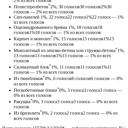
2% из всех голосов
*
Полистеролбетон
2%, 30
голосов
30
голосов
2%
30
голосов — 2% из всех голосов
Сип-панелей
1%, 22
голоса
22
голоса
1%
22 голоса — 1%
из всех голосов
Оцилиндрованного бревна
1%, 18
голосов
18
голосов
1%
18 голосов — 1% из всех голосов
*
Кирпич и монолит
1%, 15
голосов
15
голосов
1%
15
голосов — 1% из всех голосов
*
Монолитный из опилко-бетона или стружко-бетона
1%,
13
голосов
13
голосов
1%
13 голосов — 1% из всех
голосов
*
Силикатный блок
1%, 11
голосов
11
голосов
1%
11
голосов — 1% из всех голосов
*
Из твинблоков
0%, 6
голосов
6
голосов
6 голосов — 0%
из всех голосов
*
Пескобетонные блоки
0%, 3
голоса
3
голоса
3 голоса —
0% из всех голосов
*
Ракушка
0%, 3
голоса
3
голоса
3 голоса — 0% из всех
голосов
*
Из бризолита
0%, 2
голоса
2
голоса
2 голоса — 0% из
всех голосов