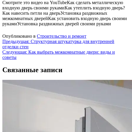
Смотрите это видео на YouTube
Как сделать металлическую
входную дверь своими руками
Как утеплить входную дверь?
Как навесить петли на дверь
Установка раздвижных
межкомнатных дверей
Как установить входную дверь своими
руками
Установка раздвижных дверей своими руками
Опубликовано в
Строительство и ремонт
Навигация
Предыдущая:
Структурная штукатурка для внутренней
отделки стен
по
Следующая:
Как выбрать межкомнатные двери: виды и
записям
советы
Связанные записи