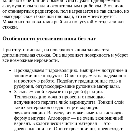
заливаются бетонной стяжкой. Она служит одновременно
аккумулятором тепла и отопительным прибором. В отличие
от стандартных радиаторов, пол нагревается не так сильно, но
благодаря своей большой площади, это компенсируется.
Можно использовать мокрый или полусухой метод заливки
стяжки.
Особенности утепления пола без лаг
При отсутствии лаг, на поверхность пола заливается
дополнительная стяжка. Она выровняет поверхность и уберет
все возможные неровности.
Прокладываем гидроизоляцию. Выбираем доступные и
экономичные продукты. Ориентируемся на надежность
и простоту в работе. Подойдут традиционные толь и
рубероид, битумосодержащие рулонные материалы.
Засыпаем слой керамзита средней фракции.
Теплоизоляцию можно провести с помощью
вспученного перлита либо вермикулита. Тонкий слой
таких материалов создаст еще и хорошую
звукоизоляцию. Вермекулит может иметь и листовую
форму выпуска. Аглопорит — не очень экономичный
вариант. Экологически чистый материал — это
древесные опилки. Они гигроскопичны, превосходят