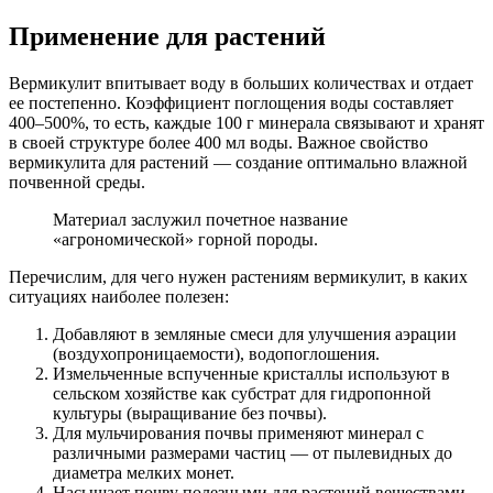
Применение для растений
Вермикулит впитывает воду в больших количествах и отдает
ее постепенно. Коэффициент поглощения воды составляет
400–500%, то есть, каждые 100 г минерала связывают и хранят
в своей структуре более 400 мл воды. Важное свойство
вермикулита для растений — создание оптимально влажной
почвенной среды.
Материал заслужил почетное название
«агрономической» горной породы.
Перечислим, для чего нужен растениям вермикулит, в каких
ситуациях наиболее полезен:
Добавляют в земляные смеси для улучшения аэрации
(воздухопроницаемости), водопоглошения.
Измельченные вспученные кристаллы используют в
сельском хозяйстве как субстрат для гидропонной
культуры (выращивание без почвы).
Для мульчирования почвы применяют минерал с
различными размерами частиц — от пылевидных до
диаметра мелких монет.
Насыщает почву полезными для растений веществами.