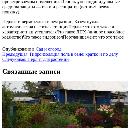
проветриваемом помещении. Используют индивидуальные
средства защиты — очки и респиратор (ватно-маревую
повязку).
Перлит и вермикулит: в чем разница
Зачем нужна
автоматическая насосная станция
Перлит: что это такое и
характеристики утеплителя
Что такое ЛПХ (личное подсобное
хозяйство)
Что такое гидроизол
Портландцемент: что это такое
Опубликовано в
Сад и огород
Навигация
Предыдущая:
Гидроизоляция пола в бане: кратко и по делу
Следующая:
Перлит для растений
по
записям
Связанные записи