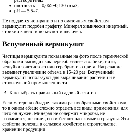
растворителях;
плотность — 0,065−0,130 г/см3;
рН — 5,5–7.
Не поддается истиранию и по смазочным свойствам
вермикулит подобен графиту. Минерал химически инертный,
стойкий к действию кислот и щелочей.
Вспученный вермикулит
Частицы вермикулита показанные на фото после термической
обработки выглядит как червеобразные столбики, нити,
чешуйки золотистого или серебристого цвета. Нагревание
вызывает увеличение объема в 15–20 раз. Вспученный
вермикулит используют для выращивания растений и в
строительной промышленности.
📌
Как выбрать правильный садовый секатор
Если материал обладает такими разнообразными свойствами,
то в одном абзаце сложно отразить все виды применения, для
чего он нужен. Минерал не содержит микробы, не
разлагается, не гниет, его избегают насекомые и грызуны. Эти
свойства полезны в сельском хозяйстве и строительстве,
хранении продукции.