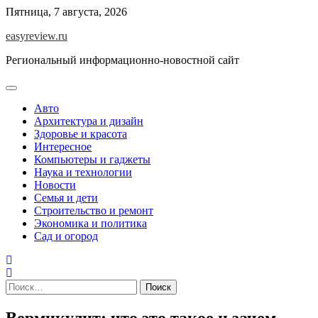
Перейти
Пятница, 7 августа, 2026
к
easyreview.ru
содержимому
Региональный информационно-новостной сайт
Авто
Архитектура и дизайн
Здоровье и красота
Интересное
Компьютеры и гаджеты
Наука и технологии
Новости
Семья и дети
Строительство и ремонт
Экономика и политика
Сад и огород
Найти:
Вермикулит: что это такое и зачем