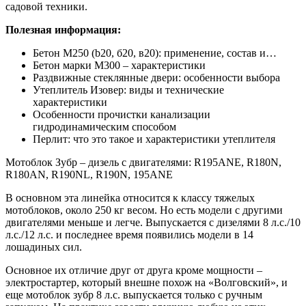
садовой техники.
Полезная информация:
Бетон М250 (b20, б20, в20): применение, состав и…
Бетон марки М300 – характеристики
Раздвижные стеклянные двери: особенности выбора
Утеплитель Изовер: виды и технические
характеристики
Особенности прочистки канализации
гидродинамическим способом
Перлит: что это такое и характеристики утеплителя
Мотоблок Зубр – дизель с двигателями: R195ANE, R180N,
R180AN, R190NL, R190N, 195ANE
В основном эта линейка относится к классу тяжелых
мотоблоков, около 250 кг весом. Но есть модели с другими
двигателями меньше и легче. Выпускается с дизелями 8 л.с./10
л.с./12 л.с. и последнее время появились модели в 14
лошадиных сил.
Основное их отличие друг от друга кроме мощности –
электростартер, который внешне похож на «Волговский», и
еще мотоблок зубр 8 л.с. выпускается только с ручным