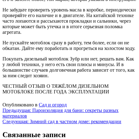
Не забудьте проверить уровень масла в коробке, периодически
проверяйте его наличие и в двигателе. На китайской технике
часто лопаются и рассыхаются прокладки и сальники, через
которые может быть утечка и в итоге серьезная поломка
агрегата.
Не пускайте мотоблок сразу в работу, тем более, если он не
обкатан. Дайте ему поработать и прогреться на холостом ходу.
Покупать дизельный мотоблок Зубр или нет, решать вам. Как
у любой техники, у него есть свои плюсы и минусы. И в
большинстве случаев долговечная работа зависит от того, как
за ним следит хозяин.
ЧЕСТНЫЙ ОТЗЫВ О ТЯЖЁЛОМ ДИЗЕЛЬНОМ
МОТОБЛОКЕ ПОСЛЕ ГОДА ЭКСПЛУАТАЦИИ
Опубликовано в
Сад и огород
Навигация
Предыдущая:
Пароизоляция для бани: секреты разных
материалов
по
Следующая:
Зимний сад в частном доме: рекомендации
записям
Связанные записи