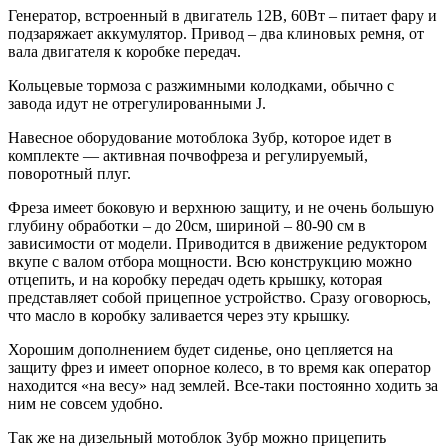
Генератор, встроенный в двигатель 12В, 60Вт – питает фару и
подзаряжает аккумулятор. Привод – два клиновых ремня, от
вала двигателя к коробке передач.
Кольцевые тормоза с разжимными колодками, обычно с
завода идут не отрегулированными J.
Навесное оборудование мотоблока Зубр, которое идет в
комплекте — активная почвофреза и регулируемый,
поворотный плуг.
Фреза имеет боковую и верхнюю защиту, и не очень большую
глубину обработки – до 20см, шириной – 80-90 см в
зависимости от модели. Приводится в движение редуктором
вкупе с валом отбора мощности. Всю конструкцию можно
отцепить, и на коробку передач одеть крышку, которая
представляет собой прицепное устройство. Сразу оговорюсь,
что масло в коробку заливается через эту крышку.
Хорошим дополнением будет сиденье, оно цепляется на
защиту фрез и имеет опорное колесо, в то время как оператор
находится «на весу» над землей. Все-таки постоянно ходить за
ним не совсем удобно.
Так же на дизельный мотоблок Зубр можно прицепить