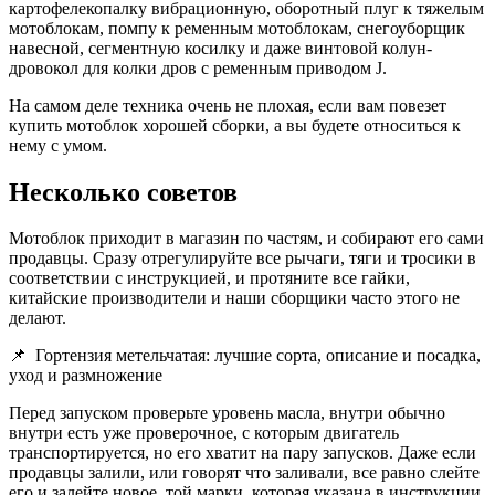
картофелекопалку вибрационную, оборотный плуг к тяжелым
мотоблокам, помпу к ременным мотоблокам, снегоуборщик
навесной, сегментную косилку и даже винтовой колун-
дровокол для колки дров с ременным приводом J.
На самом деле техника очень не плохая, если вам повезет
купить мотоблок хорошей сборки, а вы будете относиться к
нему с умом.
Несколько советов
Мотоблок приходит в магазин по частям, и собирают его сами
продавцы. Сразу отрегулируйте все рычаги, тяги и тросики в
соответствии с инструкцией, и протяните все гайки,
китайские производители и наши сборщики часто этого не
делают.
📌
Гортензия метельчатая: лучшие сорта, описание и посадка,
уход и размножение
Перед запуском проверьте уровень масла, внутри обычно
внутри есть уже проверочное, с которым двигатель
транспортируется, но его хватит на пару запусков. Даже если
продавцы залили, или говорят что заливали, все равно слейте
его и залейте новое, той марки, которая указана в инструкции.