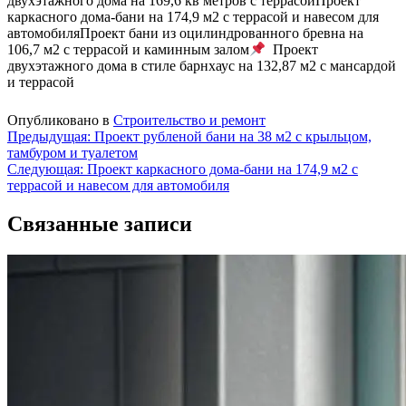
двухэтажного дома на 169,6 кв метров с террасой
Проект
каркасного дома-бани на 174,9 м2 с террасой и навесом для
автомобиля
Проект бани из оцилиндрованного бревна на
106,7 м2 с террасой и каминным залом
Проект
двухэтажного дома в стиле барнхаус на 132,87 м2 с мансардой
и террасой
Опубликовано в
Строительство и ремонт
Навигация
Предыдущая:
Проект рубленой бани на 38 м2 с крыльцом,
тамбуром и туалетом
по
Следующая:
Проект каркасного дома-бани на 174,9 м2 с
записям
террасой и навесом для автомобиля
Связанные записи