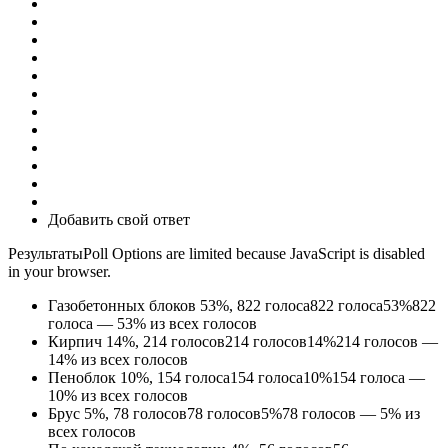
Добавить свой ответ
РезультатыPoll Options are limited because JavaScript is disabled
in your browser.
Газобетонных блоков
53%, 822
голоса
822
голоса
53%
822
голоса — 53% из всех голосов
Кирпич
14%, 214
голосов
214
голосов
14%
214 голосов —
14% из всех голосов
Пеноблок
10%, 154
голоса
154
голоса
10%
154 голоса —
10% из всех голосов
Брус
5%, 78
голосов
78
голосов
5%
78 голосов — 5% из
всех голосов