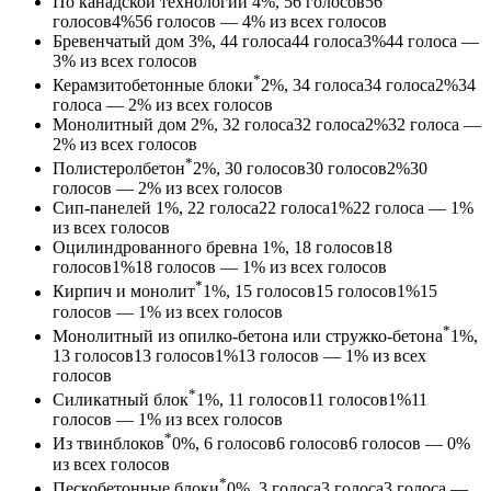
По канадской технологии
4%, 56
голосов
56
голосов
4%
56 голосов — 4% из всех голосов
Бревенчатый дом
3%, 44
голоса
44
голоса
3%
44 голоса —
3% из всех голосов
*
Керамзитобетонные блоки
2%, 34
голоса
34
голоса
2%
34
голоса — 2% из всех голосов
Монолитный дом
2%, 32
голоса
32
голоса
2%
32 голоса —
2% из всех голосов
*
Полистеролбетон
2%, 30
голосов
30
голосов
2%
30
голосов — 2% из всех голосов
Сип-панелей
1%, 22
голоса
22
голоса
1%
22 голоса — 1%
из всех голосов
Оцилиндрованного бревна
1%, 18
голосов
18
голосов
1%
18 голосов — 1% из всех голосов
*
Кирпич и монолит
1%, 15
голосов
15
голосов
1%
15
голосов — 1% из всех голосов
*
Монолитный из опилко-бетона или стружко-бетона
1%,
13
голосов
13
голосов
1%
13 голосов — 1% из всех
голосов
*
Силикатный блок
1%, 11
голосов
11
голосов
1%
11
голосов — 1% из всех голосов
*
Из твинблоков
0%, 6
голосов
6
голосов
6 голосов — 0%
из всех голосов
*
Пескобетонные блоки
0%, 3
голоса
3
голоса
3 голоса —