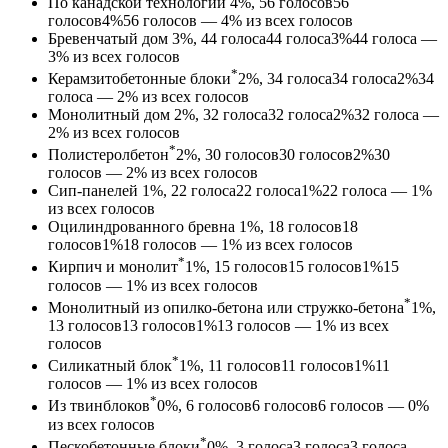
По канадской технологии
4%, 56
голосов
56
голосов
4%
56 голосов — 4% из всех голосов
Бревенчатый дом
3%, 44
голоса
44
голоса
3%
44 голоса —
3% из всех голосов
*
Керамзитобетонные блоки
2%, 34
голоса
34
голоса
2%
34
голоса — 2% из всех голосов
Монолитный дом
2%, 32
голоса
32
голоса
2%
32 голоса —
2% из всех голосов
*
Полистеролбетон
2%, 30
голосов
30
голосов
2%
30
голосов — 2% из всех голосов
Сип-панелей
1%, 22
голоса
22
голоса
1%
22 голоса — 1%
из всех голосов
Оцилиндрованного бревна
1%, 18
голосов
18
голосов
1%
18 голосов — 1% из всех голосов
*
Кирпич и монолит
1%, 15
голосов
15
голосов
1%
15
голосов — 1% из всех голосов
*
Монолитный из опилко-бетона или стружко-бетона
1%,
13
голосов
13
голосов
1%
13 голосов — 1% из всех
голосов
*
Силикатный блок
1%, 11
голосов
11
голосов
1%
11
голосов — 1% из всех голосов
*
Из твинблоков
0%, 6
голосов
6
голосов
6 голосов — 0%
из всех голосов
*
Пескобетонные блоки
0%, 3
голоса
3
голоса
3 голоса —