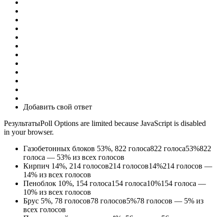
Добавить свой ответ
РезультатыPoll Options are limited because JavaScript is disabled
in your browser.
Газобетонных блоков
53%, 822
голоса
822
голоса
53%
822
голоса — 53% из всех голосов
Кирпич
14%, 214
голосов
214
голосов
14%
214 голосов —
14% из всех голосов
Пеноблок
10%, 154
голоса
154
голоса
10%
154 голоса —
10% из всех голосов
Брус
5%, 78
голосов
78
голосов
5%
78 голосов — 5% из
всех голосов